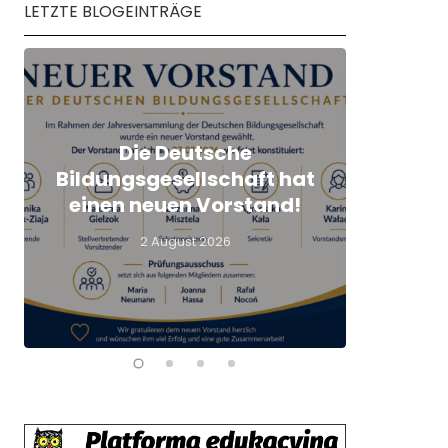
LETZTE BLOGEINTRÄGE
Die Deutsche
Qualif
Bildungsgesellschaft hat
Lehrkrä
einen neuen Vorstand!
Mind
2 August 2026