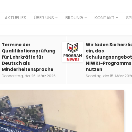
AKTUELLES
ÜBER UNS
BILDUNG
KONTAKT
SP
Termine der
Wir laden Sie herzli
Qualifikationsprüfung
ein, das
für Lehrkräfte für
Schulungsangebot
Deutsch als
NIWKI-Programms
Minderheitensprache
nutzen
Donnerstag, der 26. März 2026
Sonntag, der 15. März 202