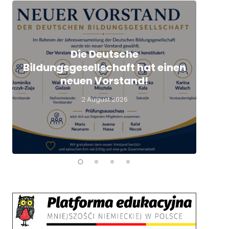
Die Deutsche
Q
Bildungsgesellschaft hat einen
L
neuen Vorstand!
2 August 2026