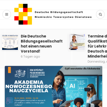
Die Deutsche
Termine d
Bildungsgesellschaft
Qualifika
hat einen neuen
für Lehrkr
Vorstand!
Deutsch a
Minderhe
6 Tagen ago
Donnerstag, 