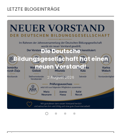
LETZTE BLOGEINTRÄGE
Die Deutsche
Q
Bildungsgesellschaft hat einen
L
neuen Vorstand!
2 August 2026