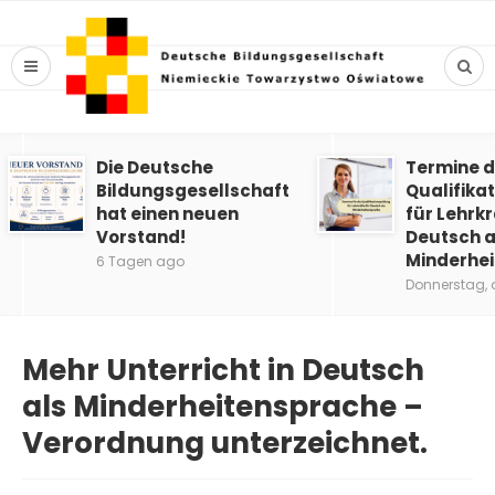
Die Deutsche
Termine d
Bildungsgesellschaft
Qualifika
hat einen neuen
für Lehrkr
Vorstand!
Deutsch a
Minderhe
6 Tagen ago
Donnerstag, 
Mehr Unterricht in Deutsch
als Minderheitensprache –
Verordnung unterzeichnet.