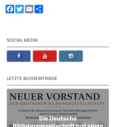
Facebook
Twitter
Email
Teilen
SOCIAL MEDIA
LETZTE BLOGEINTRÄGE
Die Deutsche
Q
Bildungsgesellschaft hat einen