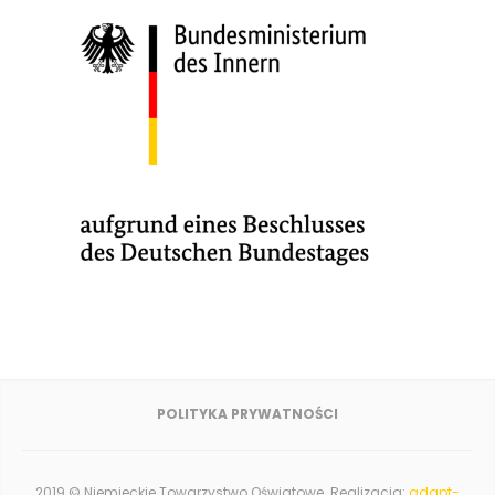
POLITYKA PRYWATNOŚCI
2019 © Niemieckie Towarzystwo Oświatowe. Realizacja:
adapt-