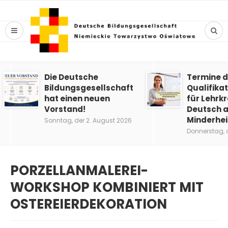
Die Deutsche
Termine d
Bildungsgesellschaft
Qualifika
hat einen neuen
für Lehrkr
Vorstand!
Deutsch a
Minderhe
Sonntag, der 2. August 2026
Donnerstag, 
PORZELLANMALEREI-
WORKSHOP KOMBINIERT MIT
OSTEREIERDEKORATION