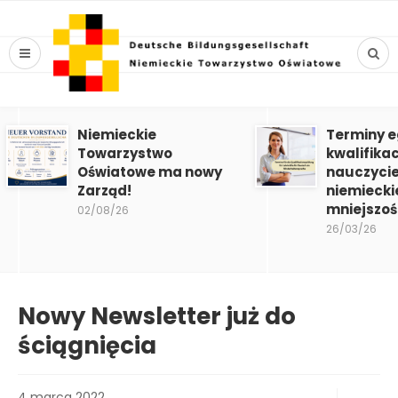
Niemieckie
Terminy 
Towarzystwo
kwalifika
Oświatowe ma nowy
nauczycie
Zarząd!
niemiecki
mniejszoś
02/08/26
26/03/26
Nowy Newsletter już do
ściągnięcia
4 marca 2022