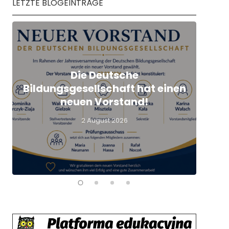
LETZTE BLOGEINTRÄGE
Die Deutsche
Q
Bildungsgesellschaft hat einen
L
neuen Vorstand!
2 August 2026