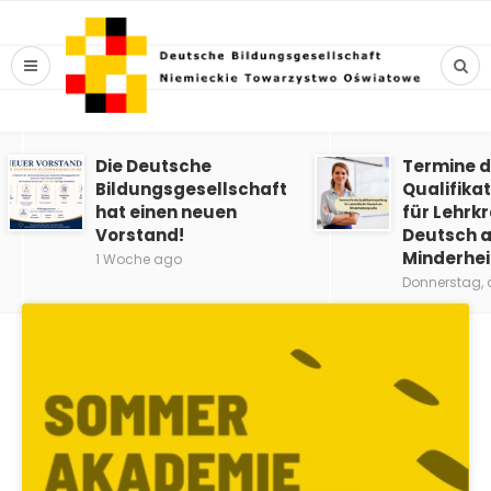
Die Deutsche
Termine d
Bildungsgesellschaft
Qualifika
hat einen neuen
für Lehrkr
Vorstand!
Deutsch a
Minderhe
1 Woche ago
Donnerstag, 