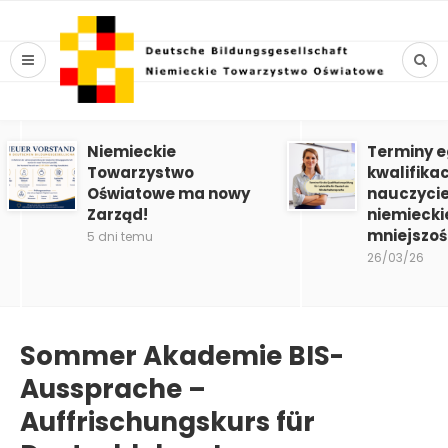
Niemieckie
Terminy 
Towarzystwo
kwalifika
Oświatowe ma nowy
nauczycie
Zarząd!
niemiecki
mniejszoś
5 dni temu
26/03/26
Sommer Akademie BIS-
Aussprache –
Auffrischungskurs für