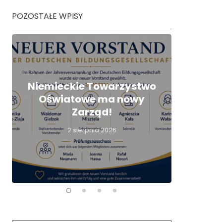
POZOSTAŁE WPISY
Ter
Niemieckie Towarzystwo
kwal
Oświatowe ma nowy
nau
Zarząd!
nie
2 sierpnia 2026