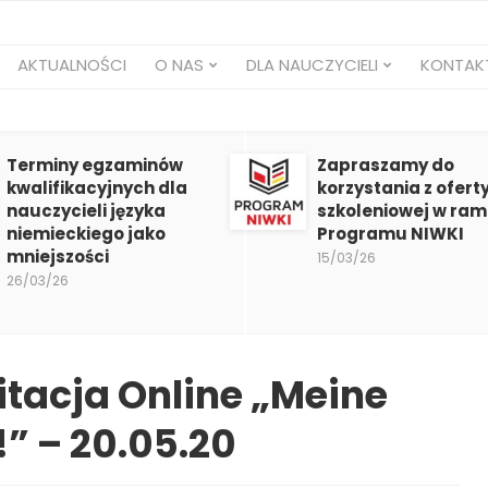
AKTUALNOŚCI
O NAS
DLA NAUCZYCIELI
KONTAK
Terminy egzaminów
Zapraszamy do
kwalifikacyjnych dla
korzystania z ofert
nauczycieli języka
szkoleniowej w ra
niemieckiego jako
Programu NIWKI
mniejszości
15/03/26
26/03/26
tacja Online „Meine
!” – 20.05.20