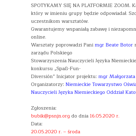
SPOTYKAMY SIĘ NA PLATFORMIE ZOOM. Każd
który w imieniu grupy będzie odpowiadał. Sz
uczestnikom warsztatów.
Gwarantujemy wspaniałą zabawę i niezapomni
online.
Warsztaty poprowadzi Pani
mgr Beate Botor
n
zarządu Polskiego
Stowarzyszenia Nauczycieli Języka Niemiecki
konkursu „Spaß-Fun-
Diversión” Inicjator projektu:
mgr Małgorzata
Organizatorzy:
Niemieckie Towarzystwo Oświ
Nauczycieli Języka Niemieckiego Oddział Kat
Zgłoszenia:
bubik@psnjn.org
do dnia
16.05.2020 r.
Data:
20.05.2020 r. – środa