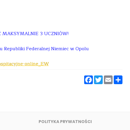
Ć MAKSYMALNIE 3 UCZNIÓW!
u Republiki Federalnej Niemiec w Opolu
ospitacyjne-online_EW
Faceboo
Twitt
Ema
P
s
POLITYKA PRYWATNOŚCI