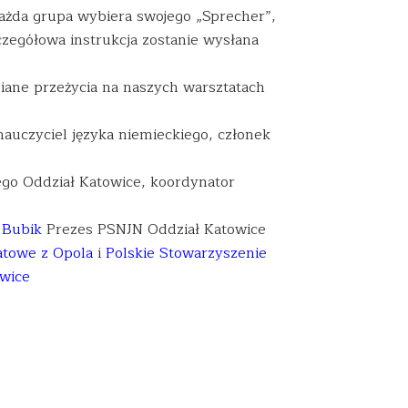
a grupa wybiera swojego „Sprecher”,
czegółowa instrukcja zostanie wysłana
ane przeżycia na naszych warsztatach
auczyciel języka niemieckiego, członek
ego Oddział Katowice, koordynator
 Bubik
Prezes PSNJN Oddział Katowice
atowe z Opola
i
Polskie Stowarzyszenie
owice