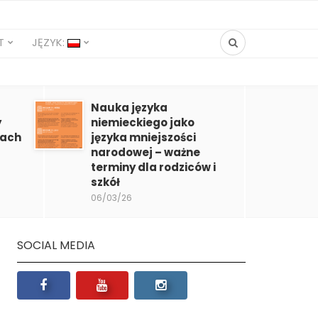
T
JĘZYK:
Nauka języka
y
niemieckiego jako
mach
języka mniejszości
narodowej – ważne
terminy dla rodziców i
szkół
06/03/26
SOCIAL MEDIA