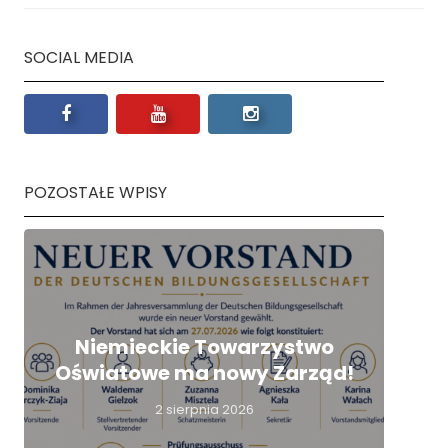
SOCIAL MEDIA
POZOSTAŁE WPISY
Niemieckie Towarzystwo
Oświatowe ma nowy Zarząd!
nie
2 sierpnia 2026