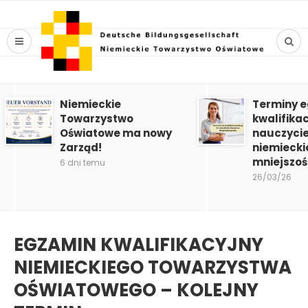
Niemieckie
Terminy 
Towarzystwo
kwalifika
Oświatowe ma nowy
nauczycie
Zarząd!
niemiecki
mniejszoś
6 dni temu
26/03/26
EGZAMIN KWALIFIKACYJNY
NIEMIECKIEGO TOWARZYSTWA
OŚWIATOWEGO – KOLEJNY