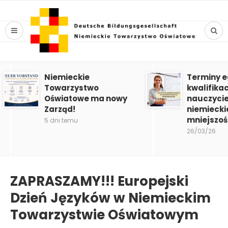
Niemieckie
Terminy 
Towarzystwo
kwalifika
Oświatowe ma nowy
nauczycie
Zarząd!
niemiecki
mniejszoś
5 dni temu
26/03/26
ZAPRASZAMY!!! Europejski
Dzień Języków w Niemieckim
Towarzystwie Oświatowym