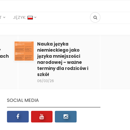
T
JĘZYK:
Nauka języka
y
niemieckiego jako
mach
języka mniejszości
narodowej – ważne
terminy dla rodziców i
szkół
06/03/26
SOCIAL MEDIA