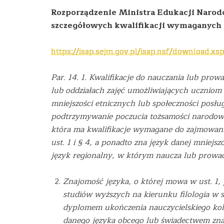
Rozporządzenie Ministra Edukacji Narodow
szczegółowych kwalifikacji wymaganych 
https://isap.sejm.gov.pl/isap.nsf/download
Par. 14. 1. Kwalifikacje do nauczania lub pro
lub oddziałach zajęć umożliwiających uczniom
mniejszości etnicznych lub społeczności posłu
podtrzymywanie poczucia tożsamości narodowej
która ma kwalifikacje wymagane do zajmowania
ust. 1 i § 4, a ponadto zna język danej mniejsz
język regionalny, w którym naucza lub prowadz
Znajomość języka, o której mowa w ust. 1,
studiów wyższych na kierunku filologia w s
dyplomem ukończenia nauczycielskiego kol
danego języka obcego lub świadectwem zn