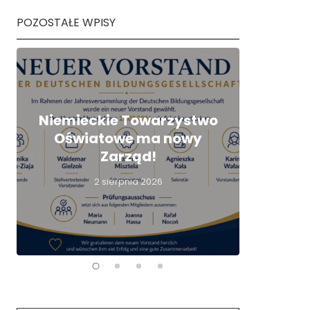
POZOSTAŁE WPISY
Ter
Niemieckie Towarzystwo
kwal
Oświatowe ma nowy
nau
Zarząd!
nie
2 sierpnia 2026