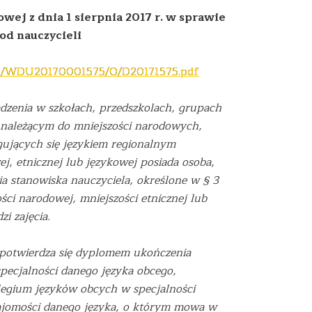
ej z dnia 1 sierpnia 2017 r. w sprawie
od nauczycieli
.xsp/WDU20170001575/O/D20171575.pdf
wadzenia w szkołach, przedszkolach, grupach
 należącym do mniejszości narodowych,
gujących się językiem regionalnym
, etnicznej lub językowej posiada osoba,
 stanowiska nauczyciela, określone w § 3
ości narodowej, mniejszości etnicznej lub
i zajęcia.
 potwierdza się dyplomem ukończenia
pecjalności danego języka obcego,
egium języków obcych w specjalności
ajomości danego języka, o którym mowa w