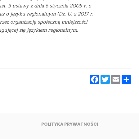
st. 3 ustawy z dnia 6 stycznia 2005 r. o
z o języku regionalnym (Dz. U. z 2017 r.
zez organizację społeczną mniejszości
ugującej się językiem regionalnym.
Faceboo
Twitt
Ema
P
s
POLITYKA PRYWATNOŚCI