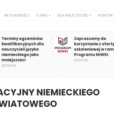
AKTUALNOŚCI
O NAS
DLA NAUCZYCIELI
KONTAK
Terminy egzaminów
Zapraszamy do
kwalifikacyjnych dla
korzystania z ofert
nauczycieli języka
szkoleniowej w ra
niemieckiego jako
Programu NIWKI
mniejszości
15/03/26
26/03/26
ACYJNY NIEMIECKIEGO
ŚWIATOWEGO