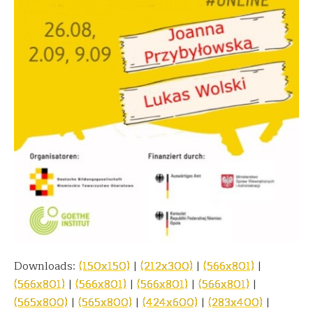
Downloads:
(150x150)
|
(212x300)
|
(566x801)
|
(566x801)
|
(566x801)
|
(566x801)
|
(566x801)
|
(565x800)
|
(565x800)
|
(424x600)
|
(283x400)
|