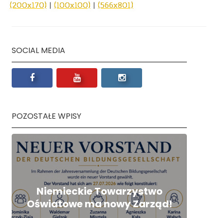
(200x170)
|
(100x100)
|
(566x801)
SOCIAL MEDIA
POZOSTAŁE WPISY
Niemieckie Towarzystwo
Oświatowe ma nowy Zarząd!
nie