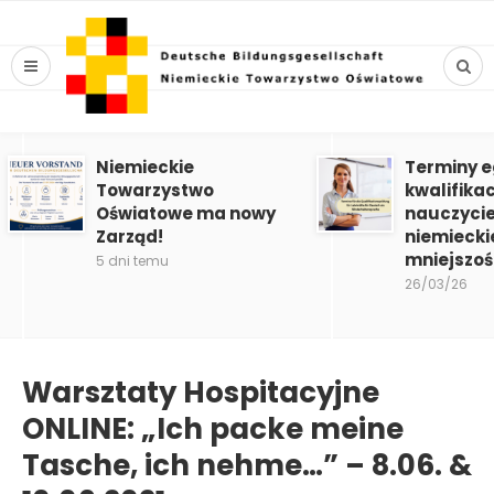
Niemieckie
Terminy 
Towarzystwo
kwalifika
Oświatowe ma nowy
nauczycie
Zarząd!
niemiecki
mniejszoś
5 dni temu
26/03/26
Warsztaty Hospitacyjne
ONLINE: „Ich packe meine
Tasche, ich nehme…” – 8.06. &