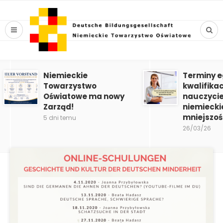
Niemieckie
Terminy 
Towarzystwo
kwalifika
Oświatowe ma nowy
nauczycie
Zarząd!
niemiecki
mniejszoś
5 dni temu
26/03/26