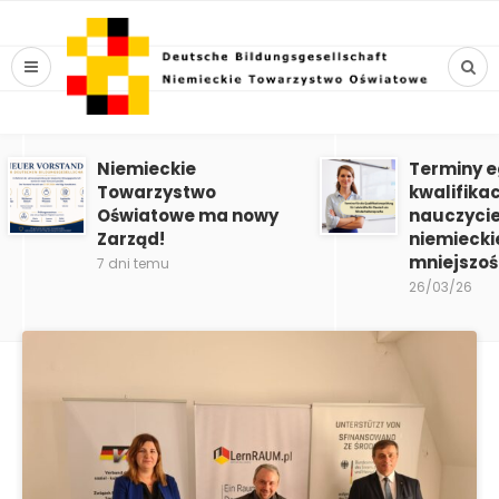
Niemieckie
Terminy 
Towarzystwo
kwalifika
Oświatowe ma nowy
nauczycie
Zarząd!
niemiecki
mniejszoś
7 dni temu
26/03/26