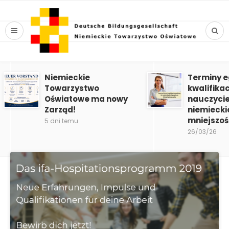
Niemieckie
Terminy 
Towarzystwo
kwalifika
Oświatowe ma nowy
nauczycie
Zarząd!
niemiecki
mniejszoś
5 dni temu
26/03/26