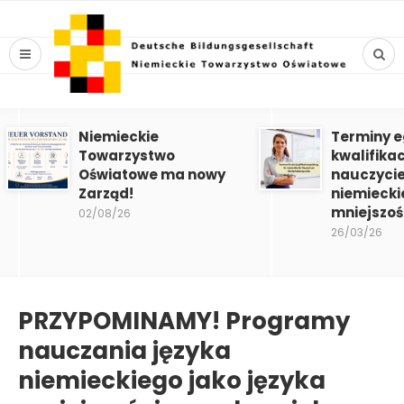
Niemieckie
Terminy 
Towarzystwo
kwalifika
Oświatowe ma nowy
nauczycie
Zarząd!
niemiecki
mniejszoś
02/08/26
26/03/26
PRZYPOMINAMY! Programy
nauczania języka
niemieckiego jako języka